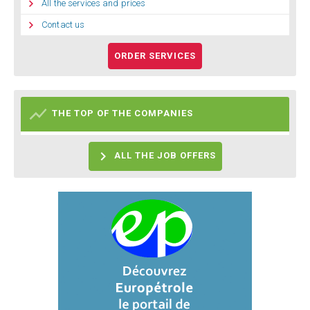

All the services and prices

Contact us
ORDER SERVICES

THE TOP OF THE COMPANIES

ALL THE JOB OFFERS