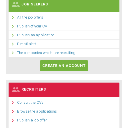

JOB SEEKERS

All the job offers

Publish of your CV

Publish an application

E-mail alert

The companies which are recruiting
CREATE AN ACCOUNT

RECRUITERS

Consult the CVs

Browse the applications

Publish a job offer