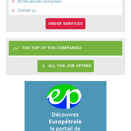

All the services and prices

Contact us
ORDER SERVICES

THE TOP OF THE COMPANIES

ALL THE JOB OFFERS