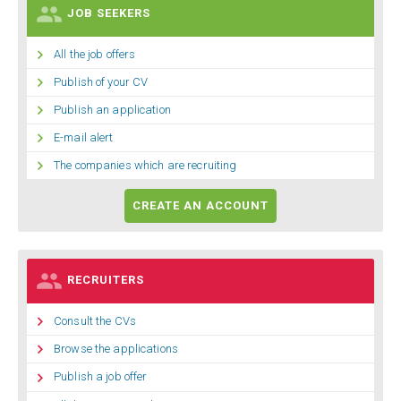

JOB SEEKERS

All the job offers

Publish of your CV

Publish an application

E-mail alert

The companies which are recruiting
CREATE AN ACCOUNT

RECRUITERS

Consult the CVs

Browse the applications

Publish a job offer