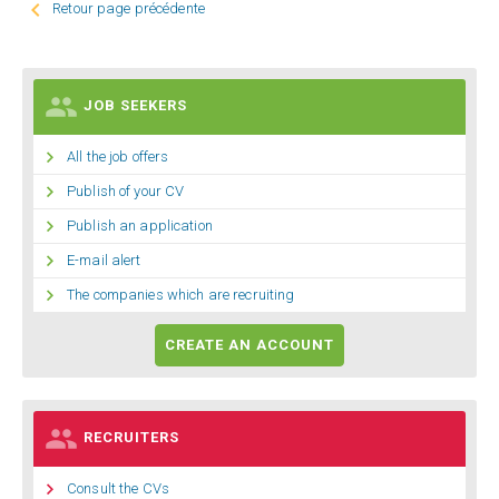

Retour page précédente

JOB SEEKERS

All the job offers

Publish of your CV

Publish an application

E-mail alert

The companies which are recruiting
CREATE AN ACCOUNT

RECRUITERS

Consult the CVs