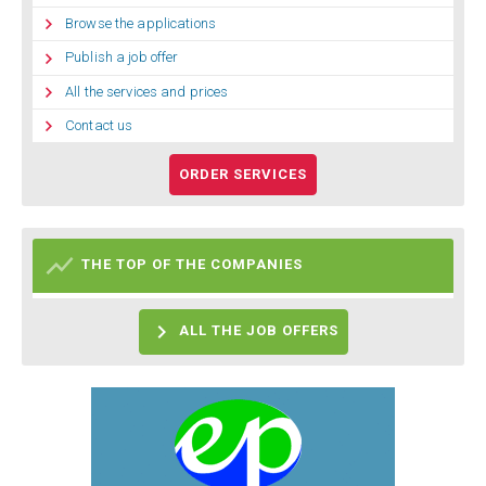

Browse the applications

Publish a job offer

All the services and prices

Contact us
ORDER SERVICES

THE TOP OF THE COMPANIES

ALL THE JOB OFFERS