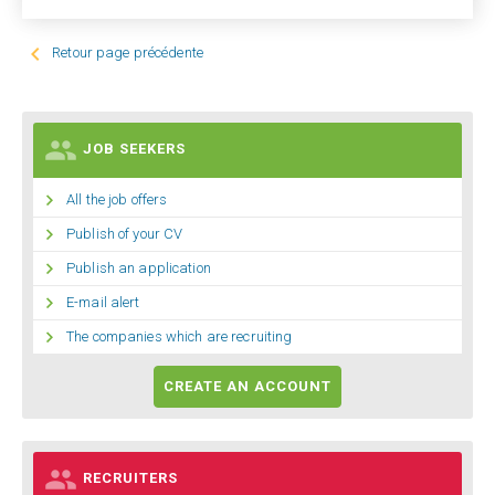

Retour page précédente

JOB SEEKERS

All the job offers

Publish of your CV

Publish an application

E-mail alert

The companies which are recruiting
CREATE AN ACCOUNT

RECRUITERS