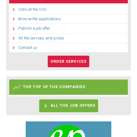

Consult the CVs

Browse the applications

Publish a job offer

All the services and prices

Contact us
ORDER SERVICES

THE TOP OF THE COMPANIES

ALL THE JOB OFFERS