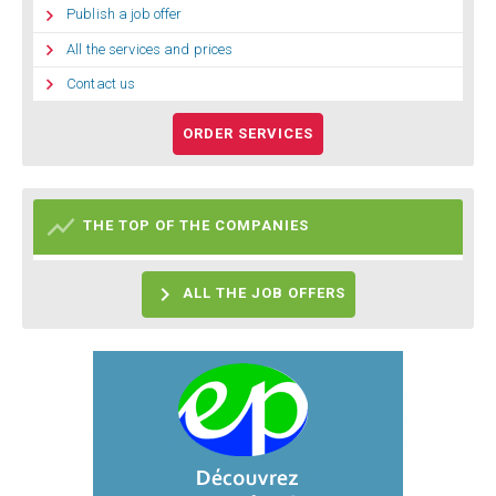

Publish a job offer

All the services and prices

Contact us
ORDER SERVICES

THE TOP OF THE COMPANIES

ALL THE JOB OFFERS