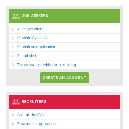

JOB SEEKERS

All the job offers

Publish of your CV

Publish an application

E-mail alert

The companies which are recruiting
CREATE AN ACCOUNT

RECRUITERS

Consult the CVs

Browse the applications