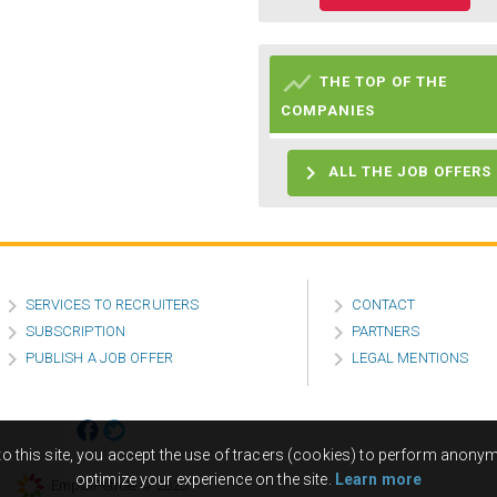

THE TOP OF THE
COMPANIES

ALL THE JOB OFFERS


SERVICES TO RECRUITERS
CONTACT


SUBSCRIPTION
PARTNERS


PUBLISH A JOB OFFER
LEGAL MENTIONS
 to this site, you accept the use of tracers (cookies) to perform anonym
optimize your experience on the site.
Learn more
EmploiPétrole © 2026