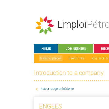
Emploi
Pétro
HOME
JOB SEEKERS
RECR
training places
useful links
jobs in oil 
Introduction to a company

Retour page précédente
ENGEES