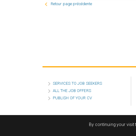

Retour page précédente

SERVICES TO JOB SEEKERS

ALL THE JOB OFFERS

PUBLISH OF YOUR CV
By continuing your visit