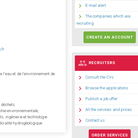

E-mail alert

The companies which are
recruiting
CREATE AN ACCOUNT
.fr

RECRUITERS
e l'eau et de l'environnement de

Consult the CVs

Browse the applications

Publish a job offer
s déchets

All the services and prices
phie environnementale,
s, ingénierie et technologie

Contact us
pécialité hydrogéologique
ORDER SERVICES