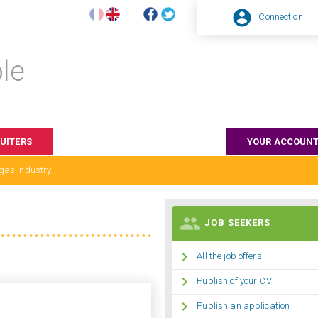

Connection
le
UITERS
YOUR ACCOUN
& gas industry

JOB SEEKERS

All the job offers

Publish of your CV

Publish an application