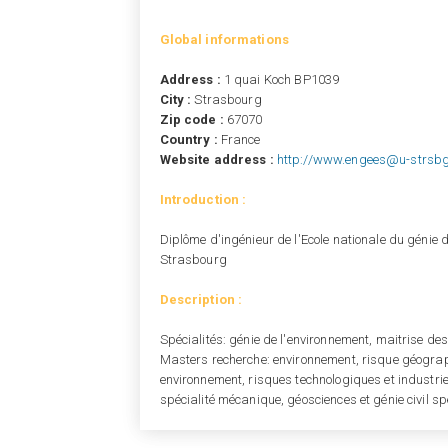
Global informations
Address :
1 quai Koch BP1039
City :
Strasbourg
Zip code :
67070
Country :
France
Website address :
http://www.engees@u-strsbg
Introduction :
Diplôme d'ingénieur de l'Ecole nationale du génie d
Strasbourg
Description :
Spécialités: génie de l'environnement, maitrise de
Masters recherche: environnement, risque géogra
environnement, risques technologiques et industriel
spécialité mécanique, géosciences et génie civil s