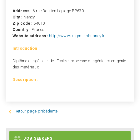
Address :
6 rue Bastien Lepage BP630
City :
Nancy
Zip code :
54010
Country :
France
Website address :
http://www.eeigm.inpl-nancy.fr
Introduction :
Diplôme d'ingénieur de l'Ecole européenne d'ingénieurs en génie
des matériaux
Description :
-

Retour page précédente

JOB SEEKERS