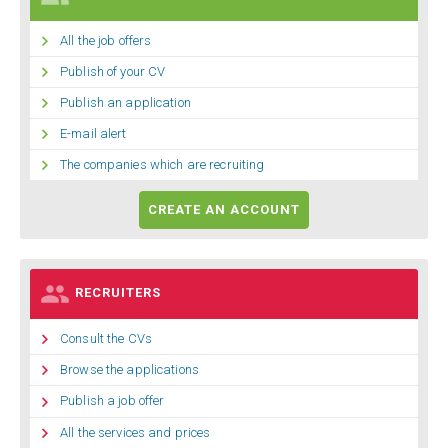

All the job offers

Publish of your CV

Publish an application

E-mail alert

The companies which are recruiting
CREATE AN ACCOUNT

RECRUITERS

Consult the CVs

Browse the applications

Publish a job offer

All the services and prices