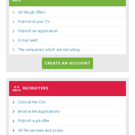

All the job offers

Publish of your CV

Publish an application

E-mail alert

The companies which are recruiting
CREATE AN ACCOUNT

RECRUITERS

Consult the CVs

Browse the applications

Publish a job offer

All the services and prices