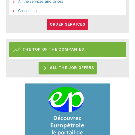

All the services and prices

Contact us
ORDER SERVICES

THE TOP OF THE COMPANIES

ALL THE JOB OFFERS