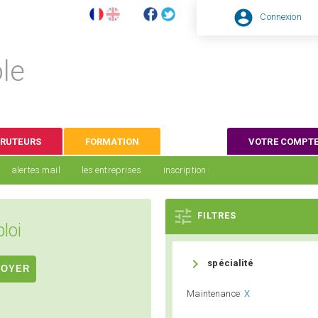

Connexion
le
CRUTEURS
FORMATION
VOTRE COMPT
alertes mail
les entreprises
inscription

FILTRES
loi

spécialité
Maintenance
X