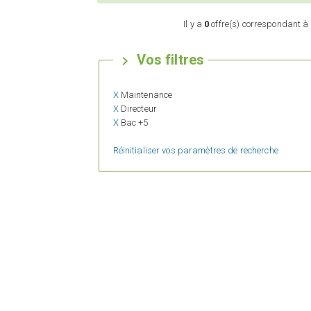
Il y a
0
offre(s) correspondant à 
Vos filtres

X
Maintenance
X
Directeur
X
Bac +5
Réinitialiser vos paramètres de recherche