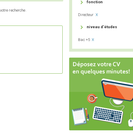

fonction
votre recherche.
Directeur
X

niveau d'études
Bac +5
X