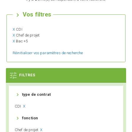
Vos filtres

X
CDI
X
Chef de projet
X
Bac +5
Réinitialiser vos paramètres de recherche

FILTRES

type de contrat
CDI
X

fonction
Chef de projet
X