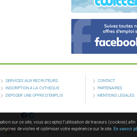


SERVICES AUX RECRUTEURS
CONTACT


INSCRIPTION A LA CVTHEQUE
PARTENAIRES


DEPOSER UNE OFFRE D'EMPLOI
MENTIONS LEGALES
tion sur ce site, vous acceptez l'utilisation de traceurs (cookies) afin 
onymes de visites et optimiser votre expérience sur le site.
En savoir p
EmploiPétrole © 2026