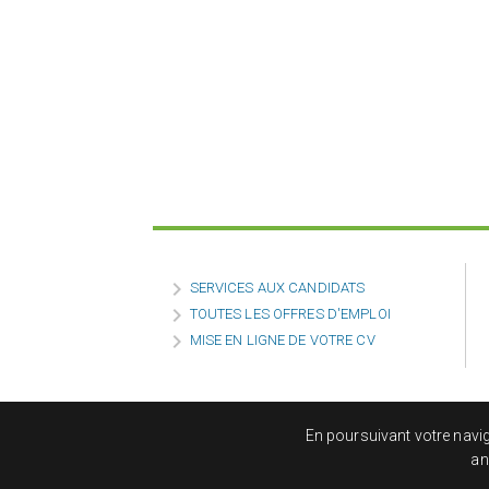

SERVICES AUX CANDIDATS

TOUTES LES OFFRES D'EMPLOI

MISE EN LIGNE DE VOTRE CV
En poursuivant votre naviga
an