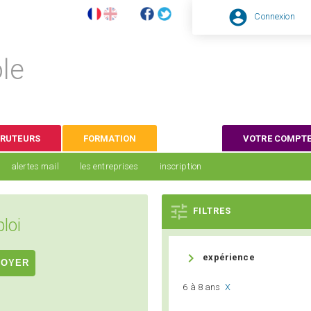

Connexion
le
CRUTEURS
FORMATION
VOTRE COMPT
alertes mail
les entreprises
inscription

FILTRES
loi

expérience
6 à 8 ans
X