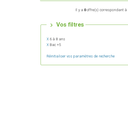
Il y a
0
offre(s) correspondant à 
Vos filtres

X
6 à 8 ans
X
Bac +5
Réinitialiser vos paramètres de recherche