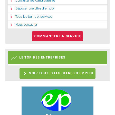

Consulter les candidatures

Déposer une offre d'emploi

Tous les tarifs et services

Nous contacter
COMMANDER UN SERVICE

LE TOP DES ENTREPRISES

VOIR TOUTES LES OFFRES D'EMPLOI